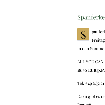
Spanferke
S
panfer
Freita
in den Sommerf
ALL YOU CAN E
18,50 EUR p.P
Tel: +49 (0)5121
Dazu gibt es d
Baguette.