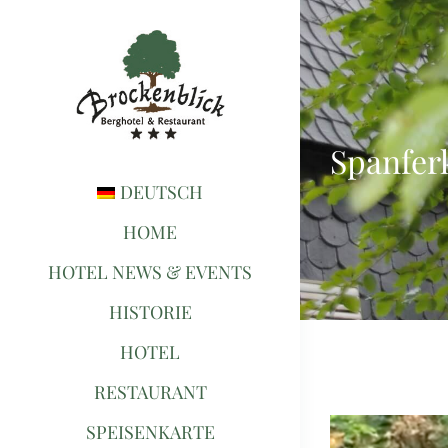
Zum
Inhalt
springen
Spanfer
DEUTSCH
HOME
HOTEL NEWS & EVENTS
HISTORIE
HOTEL
RESTAURANT
SPEISENKARTE
Zeige