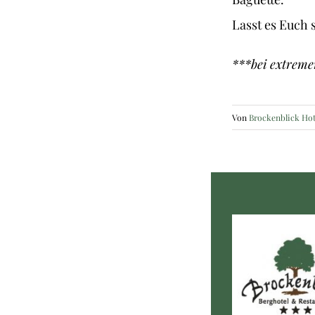
Lasst es Euch
***bei extreme
Von
Brockenblick Hot