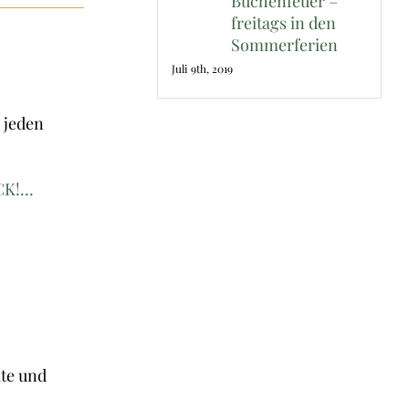
Buchenfeuer –
freitags in den
Sommerferien
Juli 9th, 2019
 jeden
ICK!…
ate und