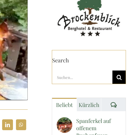
Search
Suche
nach:
Komme
Beliebt
Kürzlich
Spanferkel auf
offenem